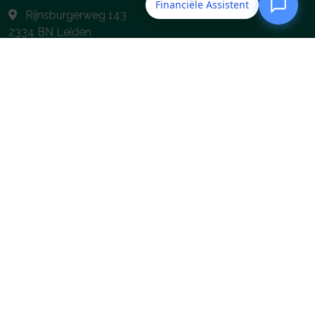
Financiële Assistent
Rijnsburgerweg 143
2334 BN
Leiden
071-517 11 41
info@assucom.nl
Navigeren
Financieel
Particulier
Zakelijk
Tools
Service
Contact