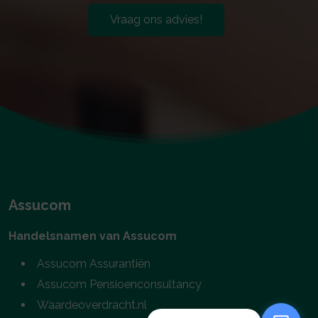
Vraag ons advies!
Assucom
Handelsnamen van Assucom
Assucom Assurantiën
Assucom Pensioenconsultancy
Waardeoverdracht.nl