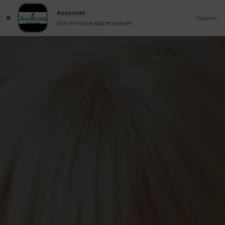
Assucom
Openen
Klik om onze app te openen