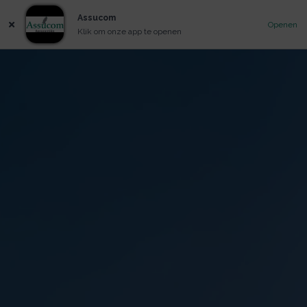
Assucom
Openen
Klik om onze app te openen