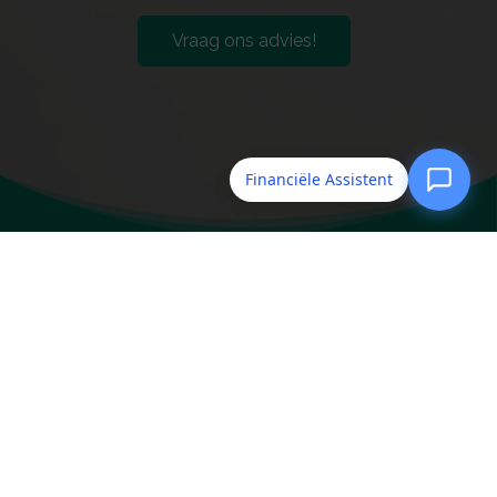
Vraag ons advies!
Financiële Assistent
Assucom
Handelsnamen van Assucom
Assucom Assurantiën
Assucom Pensioenconsultancy
Waardeoverdracht.nl