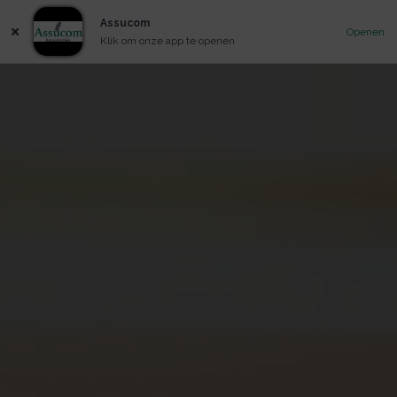
Assucom
Openen
Klik om onze app te openen