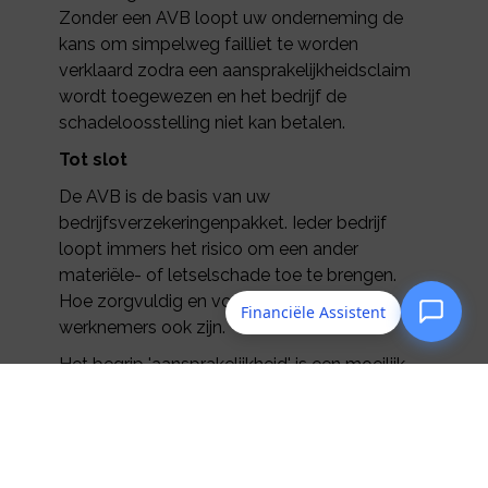
Zonder een AVB loopt uw onderneming de
kans om simpelweg failliet te worden
verklaard zodra een aansprakelijkheidsclaim
wordt toegewezen en het bedrijf de
schadeloosstelling niet kan betalen.
Tot slot
De AVB is de basis van uw
bedrijfsverzekeringenpakket. Ieder bedrijf
loopt immers het risico om een ander
materiële- of letselschade toe te brengen.
Hoe zorgvuldig en voorzichtig u en uw
Financiële Assistent
werknemers ook zijn.
Het begrip 'aansprakelijkheid' is een moeilijk
begrip omdat de aansprakelijkheid wordt
geregeld in de Wet. En de Wet is niet altijd
geschreven in een taal die begrijpelijk is.
Assucom geeft u graag uitleg.