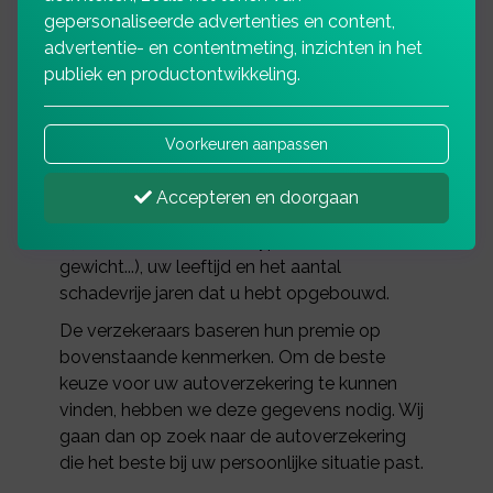
gepersonaliseerde advertenties en content,
u wilt
advertentie- en contentmeting, inzichten in het
publiek en productontwikkeling.
Als u een bestelauto koopt, bent u verplicht
een WA-verzekering af te sluiten. Dit is snel te
Voorkeuren aanpassen
doen, maar let op dat u hierbij de juiste keuzes
maakt. Er zijn ongeveer 120 verschillende
Accepteren en doorgaan
autoverzekeringen en de keuze hangt
bijvoorbeeld af van het type auto (automerk,
gewicht...), uw leeftijd en het aantal
schadevrije jaren dat u hebt opgebouwd.
De verzekeraars baseren hun premie op
bovenstaande kenmerken. Om de beste
keuze voor uw autoverzekering te kunnen
vinden, hebben we deze gegevens nodig. Wij
gaan dan op zoek naar de autoverzekering
die het beste bij uw persoonlijke situatie past.